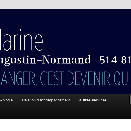
is
 Marine Augustin-Normand
exologie
Relation d’accompagnement
Autres services