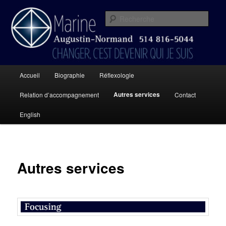
Aller
Changer, c’est devenir qui je suis
au
Rech
contenu
principal
Reflexologie Marine Augustin-
Normand
Menu
Accueil
Biographie
Réflexologie
principal
Autres services
Relation d’accompagnement
Contact
English
Autres services